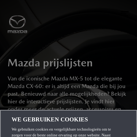
Naar hoofdcontent
Me
op
Mazda prijslijsten
Van de iconische Mazda MX-5 tot de elegante
Mazda CX-60: er is altijd een Mazda die bij jou
past. Benieuwd naar alle mogelijkheden? Bekijk
hier de interactieve prijslijsten. Je vindt hier
onder meer de actuele prijzen, accessoires en
specificaties.
WE GEBRUIKEN COOKIES
We gebruiken cookies en vergelijkbare technologieën om te
zorgen voor de beste online ervaring op onze website. Naast