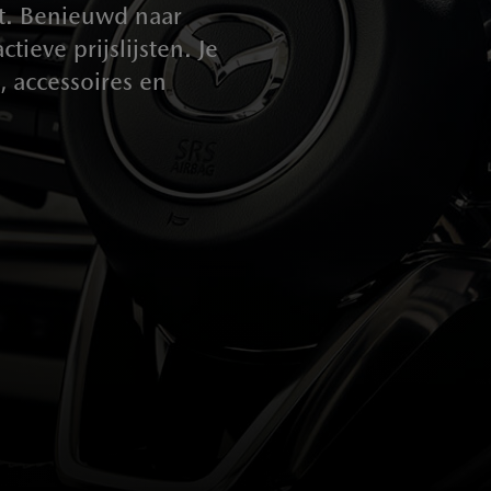
ast. Benieuwd naar
tieve prijslijsten. Je
, accessoires en