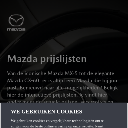
Naar hoofdcontent
Me
op
Mazda prijslijsten
Van de iconische Mazda MX-5 tot de elegante
Mazda CX-60: er is altijd een Mazda die bij jou
past. Benieuwd naar alle mogelijkheden? Bekijk
hier de interactieve prijslijsten. Je vindt hier
onder meer de actuele prijzen, accessoires en
specificaties.
WE GEBRUIKEN COOKIES
We gebruiken cookies en vergelijkbare technologieën om te
zorgen voor de beste online ervaring op onze website. Naast